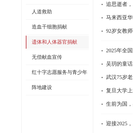
追思逝者，
人道救助
马来西亚华
造血干细胞捐献
92岁女教
遗体和人体器官捐献
2025年
无偿献血宣传
吴玥的童话
红十字志愿服务与青少年
武汉75岁
阵地建设
复旦大学上
生前为国，
迎接202