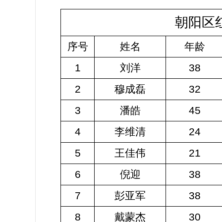
朝阳区
序号
姓名
年龄
1
刘洋
38
2
穆成磊
32
3
潘皓
45
4
李维清
24
5
王佳伟
21
6
倪迎
38
7
彭亚军
38
8
戴蒙杰
30